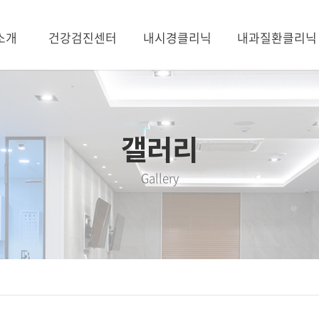
소개
건강검진센터
내시경클리닉
내과질환클리닉
소개
공단 일반검진
내시경클리닉
소화기질환
소개
공단 5대암검진
위내시경
내과만성질환
러보기
대장내시경
갑상선질환
소개
용종절제술
골다공증
갤러리
시는길
수면내시경
Gallery
목 안내