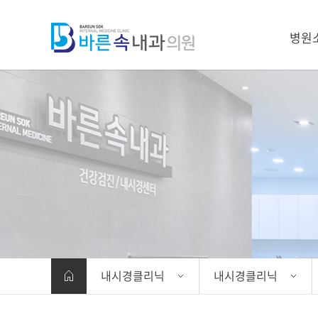
병원
병원
의료진
병원 둘
장비
찾아오
비급여항
내시경클리닉
내시경클리닉