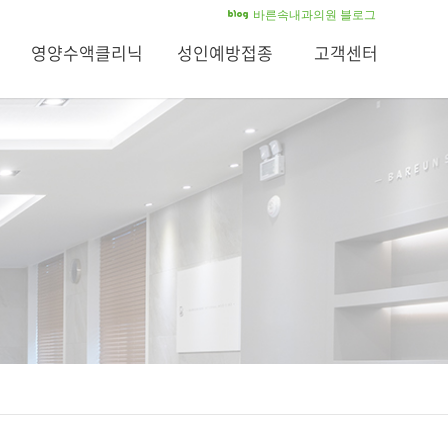
바른속내과의원 블로그
영양수액클리닉
성인예방접종
고객센터
영양수액클리닉
성인예방접종
공지사항